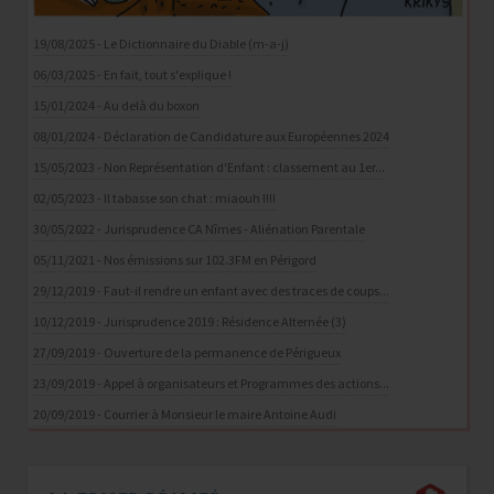
19/08/2025 - Le Dictionnaire du Diable (m-a-j)
06/03/2025 - En fait, tout s'explique !
15/01/2024 - Au delà du boxon
08/01/2024 - Déclaration de Candidature aux Européennes 2024
15/05/2023 - Non Représentation d'Enfant : classement au 1er...
02/05/2023 - Il tabasse son chat : miaouh !!!!
30/05/2022 - Jurisprudence CA Nîmes - Aliénation Parentale
05/11/2021 - Nos émissions sur 102.3FM en Périgord
29/12/2019 - Faut-il rendre un enfant avec des traces de coups...
10/12/2019 - Jurisprudence 2019 : Résidence Alternée (3)
27/09/2019 - Ouverture de la permanence de Périgueux
23/09/2019 - Appel à organisateurs et Programmes des actions...
20/09/2019 - Courrier à Monsieur le maire Antoine Audi