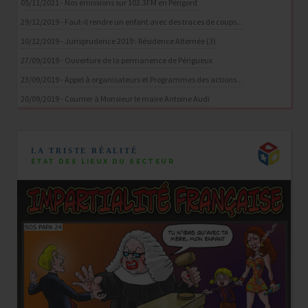
05/11/2021 - Nos émissions sur 102.3FM en Périgord
29/12/2019 - Faut-il rendre un enfant avec des traces de coups...
10/12/2019 - Jurisprudence 2019 : Résidence Alternée (3)
27/09/2019 - Ouverture de la permanence de Périgueux
23/09/2019 - Appel à organisateurs et Programmes des actions...
20/09/2019 - Courrier à Monsieur le maire Antoine Audi
LA TRISTE RÉALITÉ
ÉTAT DES LIEUX DU SECTEUR