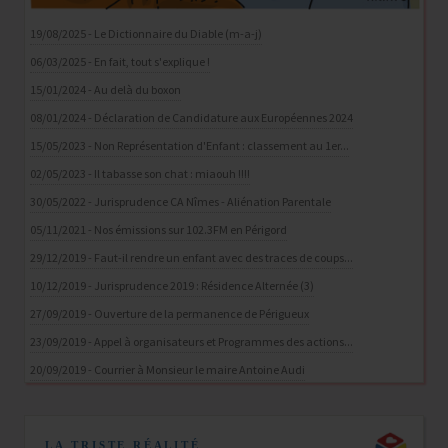
19/08/2025 - Le Dictionnaire du Diable (m-a-j)
06/03/2025 - En fait, tout s'explique !
15/01/2024 - Au delà du boxon
08/01/2024 - Déclaration de Candidature aux Européennes 2024
15/05/2023 - Non Représentation d'Enfant : classement au 1er...
02/05/2023 - Il tabasse son chat : miaouh !!!!
30/05/2022 - Jurisprudence CA Nîmes - Aliénation Parentale
05/11/2021 - Nos émissions sur 102.3FM en Périgord
29/12/2019 - Faut-il rendre un enfant avec des traces de coups...
10/12/2019 - Jurisprudence 2019 : Résidence Alternée (3)
27/09/2019 - Ouverture de la permanence de Périgueux
23/09/2019 - Appel à organisateurs et Programmes des actions...
20/09/2019 - Courrier à Monsieur le maire Antoine Audi
LA TRISTE RÉALITÉ